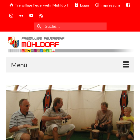
Freiwillige Feuerwehr Mühldorf
Login
Impressum
Suche
nach:
Menü