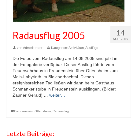
14
Radausflug 2005
AUG. 2005
von
Administrator
|
Kategorien:
Aktivitäten
,
Ausflüge
|
Die Fotos vom Radausflug am 14.08.2005 sind jetzt in
der Fotogalerie verfügbar. Dieser Ausflug führte vom
Feuerwehrhaus in Freudenstein über Ottensheim zum
Mais-Labyrinth im Bleicherbachtal. Diesen
ereignissreichen Tag ließen wir dann beim Gasthaus
Schmankerlstube in Freudenstein ausklingen. (Bilder:
Zauner Gerald) …
weiter…
Freudenstein
,
Ottensheim
,
Radausflug
Letzte Beiträge: