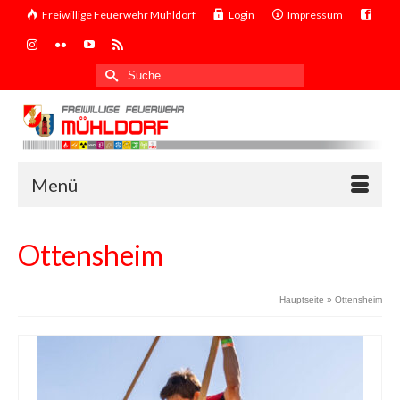
Freiwillige Feuerwehr Mühldorf
Login
Impressum
Suche
nach:
Menü
Ottensheim
Hauptseite
»
Ottensheim