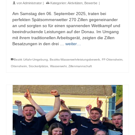
von
Administrator
|
Kategorien:
Aktivitäten
,
Bewerbe
|
Am Samstag den 06. September 2025, traten bei
perfekten Spätsommerwetter 270 Zillen gegeneinander
an und sorgten so für einen spannenden Wettkampf und
beeindruckende Leistungen auf der Donau. Im Umgang
mit ihrem traditionellen Arbeitsgerät, zeigten die Zillen
Besatzungen in den drei …
weiter…
Bezirk Urfahr-Umgebung
,
Bezirks-Wasserwehrleistungsbewerb
,
FF-Ottensheim
,
Ottensheim
,
Stockerlplätze
,
Wasserwehr
,
Zillenmannschaft