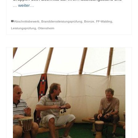
…
weiter…
Abschnittsbewerb
,
Branddienstleistungsprüfung
,
Bronze
,
FF-Walding
,
Leistungsprüfung
,
Ottensheim