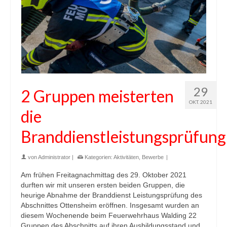
29
2 Gruppen meisterten
OKT. 2021
die
Branddienstleistungsprüfung
von
Administrator
|
Kategorien:
Aktivitäten
,
Bewerbe
|
Am frühen Freitagnachmittag des 29. Oktober 2021
durften wir mit unseren ersten beiden Gruppen, die
heurige Abnahme der Branddienst Leistungsprüfung des
Abschnittes Ottensheim eröffnen. Insgesamt wurden an
diesem Wochenende beim Feuerwehrhaus Walding 22
Gruppen des Abschnitts auf ihren Ausbildungsstand und