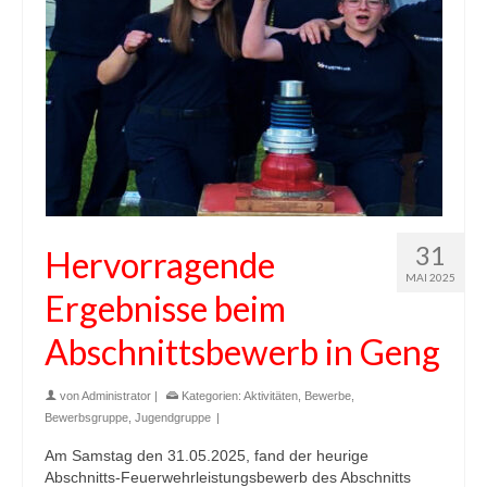
31
Hervorragende
MAI 2025
Ergebnisse beim
Abschnittsbewerb in Geng
von
Administrator
|
Kategorien:
Aktivitäten
,
Bewerbe
,
Bewerbsgruppe
,
Jugendgruppe
|
Am Samstag den 31.05.2025, fand der heurige
Abschnitts-Feuerwehrleistungsbewerb des Abschnitts