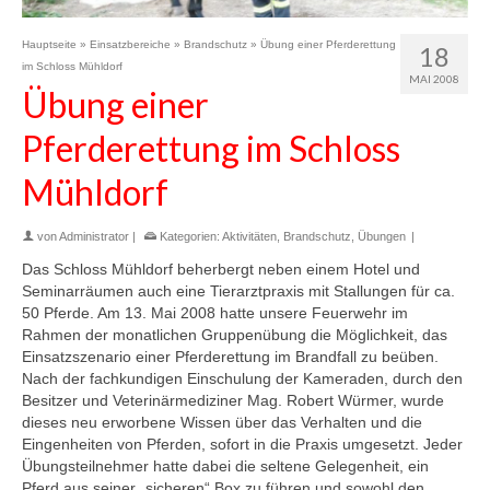
Hauptseite
»
Einsatzbereiche
»
Brandschutz
»
Übung einer Pferderettung
18
im Schloss Mühldorf
MAI 2008
Übung einer
Pferderettung im Schloss
Mühldorf
von
Administrator
|
Kategorien:
Aktivitäten
,
Brandschutz
,
Übungen
|
Das Schloss Mühldorf beherbergt neben einem Hotel und
Seminarräumen auch eine Tierarztpraxis mit Stallungen für ca.
50 Pferde. Am 13. Mai 2008 hatte unsere Feuerwehr im
Rahmen der monatlichen Gruppenübung die Möglichkeit, das
Einsatzszenario einer Pferderettung im Brandfall zu beüben.
Nach der fachkundigen Einschulung der Kameraden, durch den
Besitzer und Veterinärmediziner Mag. Robert Würmer, wurde
dieses neu erworbene Wissen über das Verhalten und die
Eingenheiten von Pferden, sofort in die Praxis umgesetzt. Jeder
Übungsteilnehmer hatte dabei die seltene Gelegenheit, ein
Pferd aus seiner „sicheren“ Box zu führen und sowohl den