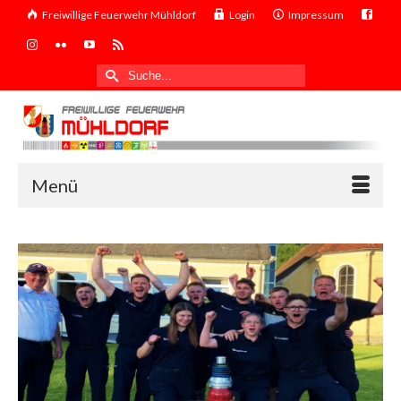
Freiwillige Feuerwehr Mühldorf
Login
Impressum
Suche
nach:
Menü