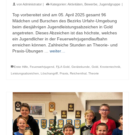
von
Administrator
|
Kategorien:
Aktivitäten
,
Bewerbe
,
Jugendgruppe
|
Top vorbereitet sind am 05. April 2025 gesamt 96
Mädchen und Burschen des Bezirks Urfahr-Umgebung
beim diesjährigen Jugendleistungsabzeichen in Gold
angetreten. Dieses Abzeichen ist das höchste, welches
ein Jugendlicher in der Feuerwehrjugendlaufbahn
erreichen können. Zahlreiche Stunden an Theorie- und
Praxis-Übungen …
weiter…
Erste Hilfe
,
Feuerwehrjugend
,
FjLA Gold
,
Gerätekunde
,
Gold
,
Knotentechnik
,
Leistungsabzeichen
,
Löschangriff
,
Praxis
,
Reichenthal
,
Theorie