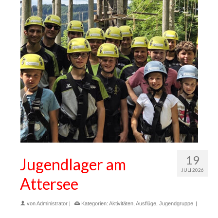
19
Jugendlager am
JULI 2026
Attersee
von
Administrator
|
Kategorien:
Aktivitäten
,
Ausflüge
,
Jugendgruppe
|