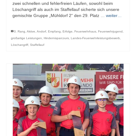
zwei schnellen und fehlerfreien Läufen, sowohl beim
Löschangriff als auch im Staffellauf sicherte sich unsere
gemischte Gruppe „Mühldorf 2“ den 29. Platz …
weiter…
3. Rang
,
Aktive
,
Andorf
,
Empfang
,
Erfolge
,
Feuerwehrhaus
,
Feuerwehrjugend
,
großartige Leistungen
,
Hindernisparcours
,
Landes-Feuerwehrleistungsbewerb
,
Löschangriff
,
Staffellauf