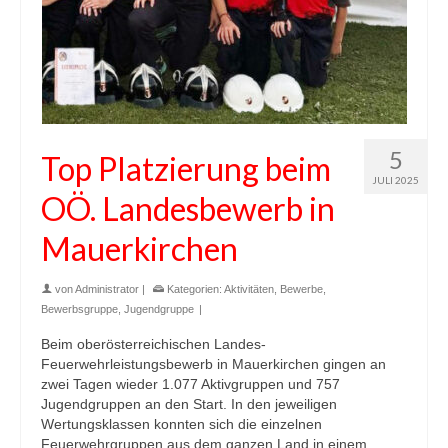
5
Top Platzierung beim
JULI 2025
OÖ. Landesbewerb in
Mauerkirchen
von
Administrator
|
Kategorien:
Aktivitäten
,
Bewerbe
,
Bewerbsgruppe
,
Jugendgruppe
|
Beim oberösterreichischen Landes-
Feuerwehrleistungsbewerb in Mauerkirchen gingen an
zwei Tagen wieder 1.077 Aktivgruppen und 757
Jugendgruppen an den Start. In den jeweiligen
Wertungsklassen konnten sich die einzelnen
Feuerwehrgruppen aus dem ganzen Land in einem