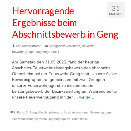
31
Hervorragende
MAI 2025
Ergebnisse beim
Abschnittsbewerb in Geng
von
Administrator
|
Kategorien:
Aktivitäten
,
Bewerbe
,
Bewerbsgruppe
,
Jugendgruppe
|
Am Samstag den 31.05.2025, fand der heurige
Abschnitts-Feuerwehrleistungsbewerb des Abschnitts
Ottensheim bei der Feuerwehr Geng statt. Unsere Aktive
Bewerbsgruppe trat gemeinsam mit zwei Gruppen
unserer Feuerwehrjugend zu diesem ersten
Leistungsbewerb der Bezirkswertung an. Während es für
unsere Feuerwehrjugend mit der …
weiter…
2. Rang
,
3. Rang
,
Abschnittsbewerb
,
Abschnittswertung
,
Bewerbsgruppe
,
Feuerwehrleistungsbewerb
,
Jugendgruppen
,
Ottensheim