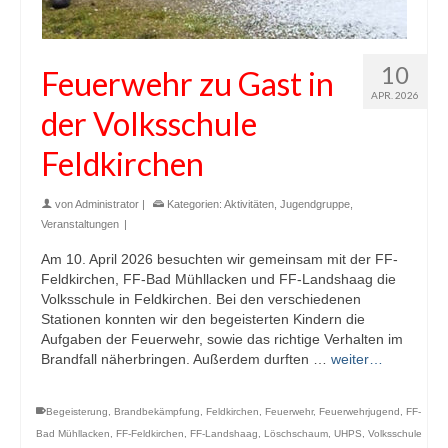
10
Feuerwehr zu Gast in
APR. 2026
der Volksschule
Feldkirchen
von
Administrator
|
Kategorien:
Aktivitäten
,
Jugendgruppe
,
Veranstaltungen
|
Am 10. April 2026 besuchten wir gemeinsam mit der FF-
Feldkirchen, FF-Bad Mühllacken und FF-Landshaag die
Volksschule in Feldkirchen. Bei den verschiedenen
Stationen konnten wir den begeisterten Kindern die
Aufgaben der Feuerwehr, sowie das richtige Verhalten im
Brandfall näherbringen. Außerdem durften …
weiter…
Begeisterung
,
Brandbekämpfung
,
Feldkirchen
,
Feuerwehr
,
Feuerwehrjugend
,
FF-
Bad Mühllacken
,
FF-Feldkirchen
,
FF-Landshaag
,
Löschschaum
,
UHPS
,
Volksschule