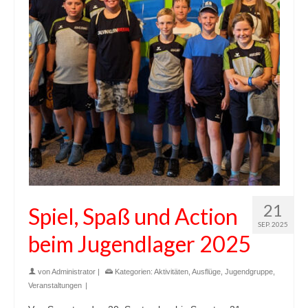
21
Spiel, Spaß und Action
SEP. 2025
beim Jugendlager 2025
von
Administrator
|
Kategorien:
Aktivitäten
,
Ausflüge
,
Jugendgruppe
,
Veranstaltungen
|