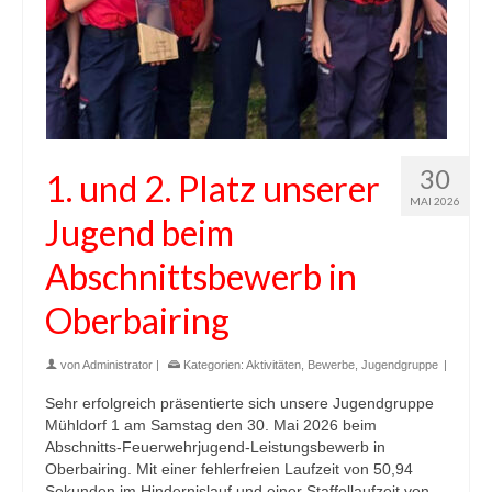
30
1. und 2. Platz unserer
MAI 2026
Jugend beim
Abschnittsbewerb in
Oberbairing
von
Administrator
|
Kategorien:
Aktivitäten
,
Bewerbe
,
Jugendgruppe
|
Sehr erfolgreich präsentierte sich unsere Jugendgruppe
Mühldorf 1 am Samstag den 30. Mai 2026 beim
Abschnitts-Feuerwehrjugend-Leistungsbewerb in
Oberbairing. Mit einer fehlerfreien Laufzeit von 50,94
Sekunden im Hindernislauf und einer Staffellaufzeit von