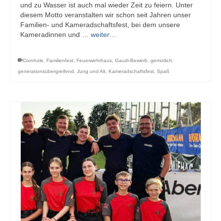
und zu Wasser ist auch mal wieder Zeit zu feiern. Unter
diesem Motto veranstalten wir schon seit Jahren unser
Familien- und Kameradschaftsfest, bei dem unsere
Kameradinnen und …
weiter…
Cornhole
,
Familienfest
,
Feuerwehrhaus
,
Gaudi-Bewerb
,
gemütlich
,
generationsübergreifend
,
Jung und Alt
,
Kameradschaftsfest
,
Spaß