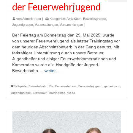
der Feuerwehrjugend
von
Administrator
|
Kategorien:
Aktivitäten
,
Bewerbsgruppe
,
Jugendgruppe
,
Veranstaltungen
,
Versammlungen
|
Der Feiertag am Donnerstag den 29. Mai 2025, wurde
von unserer Feuerwehrjugend als letzter Trainingstag vor
dem heurigen Abschnittsbewerb in der Geng genutzt. Mit
tatkräftiger Unterstützung durch unsere Betreuer,
Jugendhelfer und einiger Feuerwehrkameradinnen und
Kameraden wurde alle Handgriffe der Jugend-
Bewerbsbahn …
weiter…
Ballspiele
,
Bewerbsbahn
,
Eis
,
Feuerwehrhaus
,
Feuerwehrjugend
,
gemeinsam
,
Jugendgruppe
,
Staffellauf
,
Trainingstag
,
Video