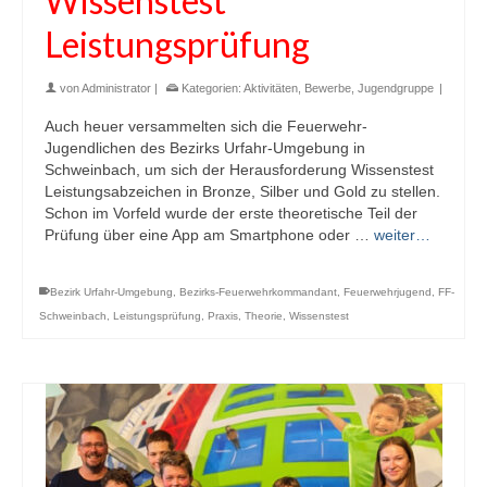
Wissenstest
Leistungsprüfung
von
Administrator
|
Kategorien:
Aktivitäten
,
Bewerbe
,
Jugendgruppe
|
Auch heuer versammelten sich die Feuerwehr-
Jugendlichen des Bezirks Urfahr-Umgebung in
Schweinbach, um sich der Herausforderung Wissenstest
Leistungsabzeichen in Bronze, Silber und Gold zu stellen.
Schon im Vorfeld wurde der erste theoretische Teil der
Prüfung über eine App am Smartphone oder …
weiter…
Bezirk Urfahr-Umgebung
,
Bezirks-Feuerwehrkommandant
,
Feuerwehrjugend
,
FF-
Schweinbach
,
Leistungsprüfung
,
Praxis
,
Theorie
,
Wissenstest