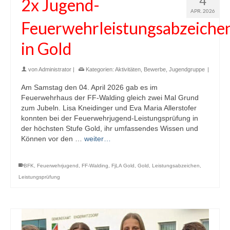
4
2x Jugend-
APR. 2026
Feuerwehrleistungsabzeiche
in Gold
von
Administrator
|
Kategorien:
Aktivitäten
,
Bewerbe
,
Jugendgruppe
|
Am Samstag den 04. April 2026 gab es im
Feuerwehrhaus der FF-Walding gleich zwei Mal Grund
zum Jubeln. Lisa Kneidinger und Eva Maria Allerstofer
konnten bei der Feuerwehrjugend-Leistungsprüfung in
der höchsten Stufe Gold, ihr umfassendes Wissen und
Können vor den …
weiter…
BFK
,
Feuerwehrjugend
,
FF-Walding
,
FjLA Gold
,
Gold
,
Leistungsabzeichen
,
Leistungsprüfung