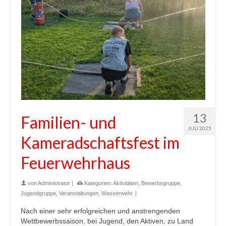
13
Familien- und
JULI 2025
Kameradschaftsfest im
Feuerwehrhaus
von
Administrator
|
Kategorien:
Aktivitäten
,
Bewerbsgruppe
,
Jugendgruppe
,
Veranstaltungen
,
Wasserwehr
|
Nach einer sehr erfolgreichen und anstrengenden
Wettbewerbssaison, bei Jugend, den Aktiven, zu Land