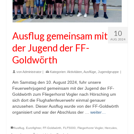
10
Ausflug gemeinsam mit
AUG. 2024
der Jugend der FF-
Goldwörth
von
Administrator
|
Kategorien:
Aktivitäten
,
Ausflüge
,
Jugendgruppe
|
Am Samstag den 10. August 2024, fuhr unsere
Feuerwehrjugend gemeinsam mit der Jugend der FF-
Goldwörth zum Fliegerhorst Vogler nach Hörsching um
sich dort die Flughafenfeuerwehr einmal genauer
anzusehen. Dieser Ausflug wurde von der FF-Goldwörth
organisiert und war der Abschluss der …
weiter…
Ausflug
,
Eurofighter
,
FF-Goldwörth
,
FLF5000
,
Fliegerhorst Vogler
,
Hercules
,