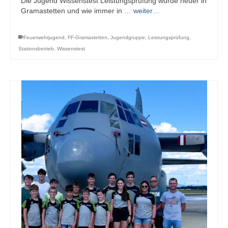
Die Jugend Wissenstest Leistungsprüfung wurde heuer in
Gramastetten und wie immer in …
weiter…
Feuerwehrjugend
,
FF-Gramastetten
,
Jugendgruppe
,
Leistungsprüfung
,
Stationsbetrieb
,
Wissenstest