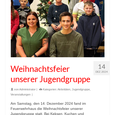
14
Weihnachtsfeier
DEZ. 2024
unserer Jugendgruppe
von
Administrator
|
Kategorien:
Aktivitäten
,
Jugendgruppe
,
Veranstaltungen
|
Am Samstag, den 14. Dezember 2024 fand im
Feuerwehrhaus die Weihnachtsfeier unserer
Jugendgruppe statt. Bei Keksen, Kuchen und