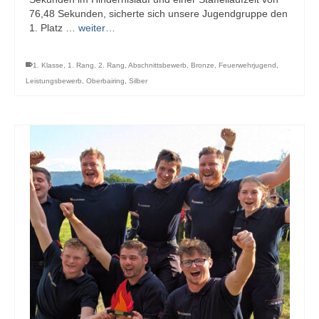
76,48 Sekunden, sicherte sich unsere Jugendgruppe den
1. Platz …
weiter…
1. Klasse
,
1. Rang
,
2. Rang
,
Abschnittsbewerb
,
Bronze
,
Feuerwehrjugend
,
Leistungsbewerb
,
Oberbairing
,
Silber