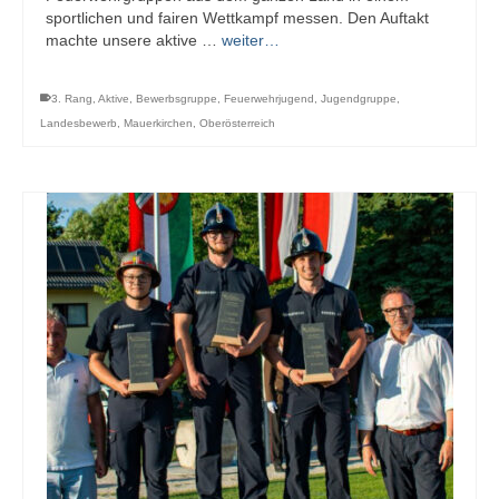
sportlichen und fairen Wettkampf messen. Den Auftakt
machte unsere aktive …
weiter…
3. Rang
,
Aktive
,
Bewerbsgruppe
,
Feuerwehrjugend
,
Jugendgruppe
,
Landesbewerb
,
Mauerkirchen
,
Oberösterreich