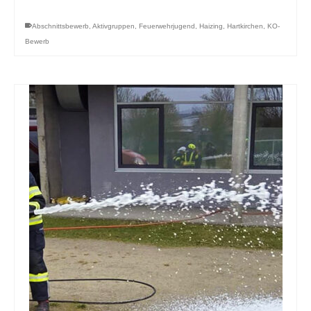
Abschnittsbewerb
,
Aktivgruppen
,
Feuerwehrjugend
,
Haizing
,
Hartkirchen
,
KO-
Bewerb