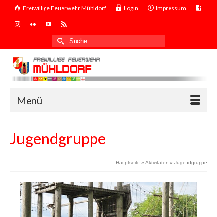
Freiwillige Feuerwehr Mühldorf
Login
Impressum
Suche
nach:
Menü
Jugendgruppe
Hauptseite
»
Aktivitäten
»
Jugendgruppe