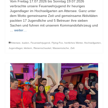
Vom Freitag 17.07.2026 bis Sonntag 19.07.2026
verbrachte unsere Feuerwehrjugend ihr heuriges
Jugendlager im Hochseilgarten am Attersee. Ganz unter
dem Motto gemeinsame Zeit und gemeinsame Aktivitäten
packten 17 Jugendliche und 5 Betreuer ihre sieben
Sachen und fuhren mit unserem Kommandofahrzeug und
…
weiter…
Attersee
,
baden
,
Feuerwehrjugend
,
Flying-Fox
,
herrliches Wetter
,
Hochseilgarten
,
Jugendlager
,
klettern
,
Riesenschaukel
,
Wasserrutsche
,
Zelt