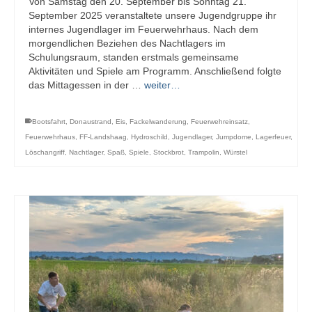
Von Samstag den 20. September bis Sonntag 21.
September 2025 veranstaltete unsere Jugendgruppe ihr
internes Jugendlager im Feuerwehrhaus. Nach dem
morgendlichen Beziehen des Nachtlagers im
Schulungsraum, standen erstmals gemeinsame
Aktivitäten und Spiele am Programm. Anschließend folgte
das Mittagessen in der …
weiter…
Bootsfahrt
,
Donaustrand
,
Eis
,
Fackelwanderung
,
Feuerwehreinsatz
,
Feuerwehrhaus
,
FF-Landshaag
,
Hydroschild
,
Jugendlager
,
Jumpdome
,
Lagerfeuer
,
Löschangriff
,
Nachtlager
,
Spaß
,
Spiele
,
Stockbrot
,
Trampolin
,
Würstel