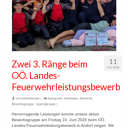
11
Zwei 3. Ränge beim
JULI 2026
OÖ. Landes-
Feuerwehrleistungsbewerb
von
Administrator
|
Kategorien:
Aktivitäten
,
Bewerbe
,
Bewerbsgruppe
,
Jugendgruppe
|
Hervorragende Leistungen konnte unsere aktive
Bewerbsgruppe am Freitag 10. Juni 2026 beim OÖ.
Landes-Feuerwehrleistungsbewerb in Andorf zeigen. Mit