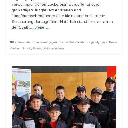
vorweihnachtlichen Leckereien wurde für unsere
großartigen Jungfeuerwehrfrauen und
Jungfeuerwehrmännern eine kleine und besinnliche
Bescherung durchgeführt. Natürlich stand hier vor allem
der Spaß …
weiter…
Feuerwehrhaus
,
Feuerwehrjugend
,
Frohe Weihnachten
,
Jugendgruppe
,
Kekse
,
Kuchen
,
Schoki
,
Spiele
,
Weihnachtsfeier