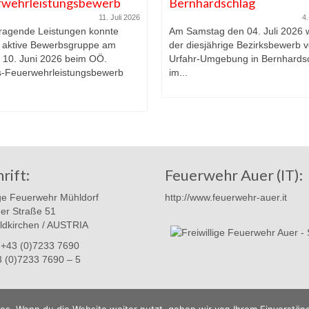
rwehrleistungsbewerb
Bernhardschlag
11. Juli 2026
4.
ragende Leistungen konnte
Am Samstag den 04. Juli 2026 
 aktive Bewerbsgruppe am
der diesjährige Bezirksbewerb 
g 10. Juni 2026 beim OÖ.
Urfahr-Umgebung in Bernhards
-Feuerwehrleistungsbewerb
im...
rift:
Feuerwehr Auer (IT):
ige Feuerwehr Mühldorf
http://www.feuerwehr-auer.it
er Straße 51
ldkirchen / AUSTRIA
: +43 (0)7233 7690
3 (0)7233 7690 – 5