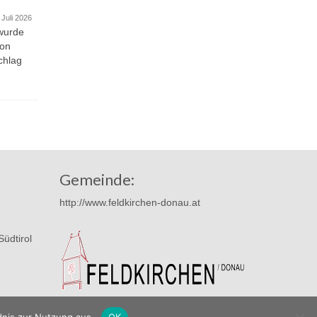
Feuerwehrhaus
 Juli 2026
27. Juni 2026
wurde
Einen Tag nach der „Musikalischen
von
Reise“ und dem Konzert der Austropop
chlag
Band „Schräglog“ konnten wir...
Gemeinde:
http://www.feldkirchen-donau.at