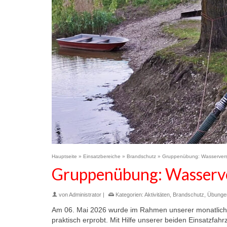
Hauptseite
»
Einsatzbereiche
»
Brandschutz
»
Gruppenübung: Wasservers
Gruppenübung: Wasserve
von
Administrator
|
Kategorien:
Aktivitäten
,
Brandschutz
,
Übunge
Am 06. Mai 2026 wurde im Rahmen unserer monatli
praktisch erprobt. Mit Hilfe unserer beiden Einsatzfah