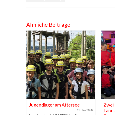
Ähnliche Beiträge
r Jugend
Jugendlager am Attersee
Zwei 
b in
Lande
19. Juli 2026