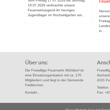
Vom Freitag 17.07.2026 bis Sonntag
Feue
19.07.2026 verbrachte unsere
30. Mai 2026
Feuerwehrjugend ihr heuriges
e sich
Hervor
Jugendlager im Hochseilgarten am...
dorf 1 am
unsere
beim...
Freita
Landes
in...
Über uns:
Ansch
Die Freiwillige Feuerwehr Mühldorf ist
Freiwill
eine Einsatzorganisation mit ca. 170
Aschach
Mitgliedern und liegt in der Gemeinde
4101 Fe
Feldkirchen.
Telefon
Kontakt...
Fax: +4
© 2026 Freiwillige Feuerwehr Mühldorf