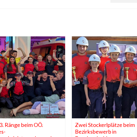
3. Ränge beim OÖ.
Zwei Stockerlplätze beim
s-
Bezirksbewerb in