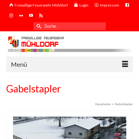
Freiwillige Feuerwehr Mühldorf
Login
Impressum
Suche
nach:
Menü
Gabelstapler
Hauptseite
»
Gabelstapler