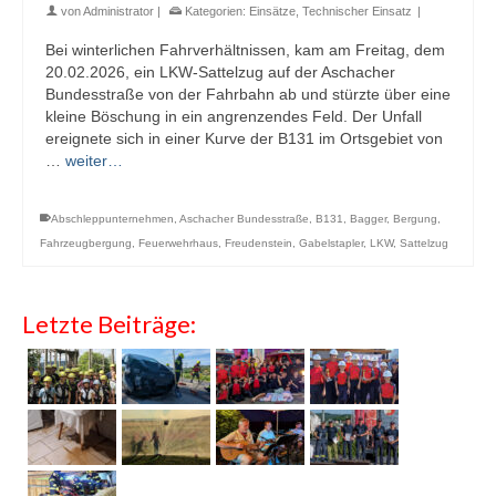
von
Administrator
|
Kategorien:
Einsätze
,
Technischer Einsatz
|
Bei winterlichen Fahrverhältnissen, kam am Freitag, dem
20.02.2026, ein LKW-Sattelzug auf der Aschacher
Bundesstraße von der Fahrbahn ab und stürzte über eine
kleine Böschung in ein angrenzendes Feld. Der Unfall
ereignete sich in einer Kurve der B131 im Ortsgebiet von
…
weiter…
Abschleppunternehmen
,
Aschacher Bundesstraße
,
B131
,
Bagger
,
Bergung
,
Fahrzeugbergung
,
Feuerwehrhaus
,
Freudenstein
,
Gabelstapler
,
LKW
,
Sattelzug
Letzte Beiträge: