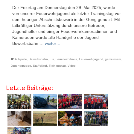
Der Feiertag am Donnerstag den 29. Mai 2025, wurde
von unserer Feuerwehrjugend als letzter Trainingstag vor
dem heurigen Abschnittsbewerb in der Geng genutzt. Mit
tatkräftiger Unterstützung durch unsere Betreuer,
Jugendhelfer und einiger Feuerwehrkameradinnen und
Kameraden wurde alle Handgriffe der Jugend-
Bewerbsbahn …
weiter…
Ballspiele
,
Bewerbsbahn
,
Eis
,
Feuerwehrhaus
,
Feuerwehrjugend
,
gemeinsam
,
Jugendgruppe
,
Staffellauf
,
Trainingstag
,
Video
Letzte Beiträge: