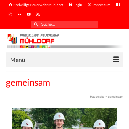
Freiwillige Feuerwehr Mühldorf
Login
Impressum
Suche
nach:
Menü
gemeinsam
Hauptseite
»
gemeinsam