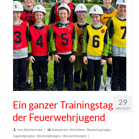
29
Ein ganzer Trainingstag
MAI 2025
der Feuerwehrjugend
von
Administrator
|
Kategorien:
Aktivitäten
,
Bewerbsgruppe
,
Jugendgruppe
,
Veranstaltungen
,
Versammlungen
|