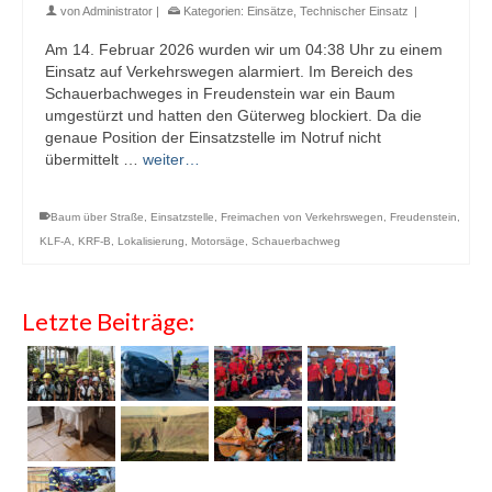
von
Administrator
|
Kategorien:
Einsätze
,
Technischer Einsatz
|
Am 14. Februar 2026 wurden wir um 04:38 Uhr zu einem
Einsatz auf Verkehrswegen alarmiert. Im Bereich des
Schauerbachweges in Freudenstein war ein Baum
umgestürzt und hatten den Güterweg blockiert. Da die
genaue Position der Einsatzstelle im Notruf nicht
übermittelt …
weiter…
Baum über Straße
,
Einsatzstelle
,
Freimachen von Verkehrswegen
,
Freudenstein
,
KLF-A
,
KRF-B
,
Lokalisierung
,
Motorsäge
,
Schauerbachweg
Letzte Beiträge: