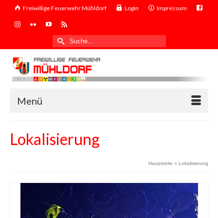
Freiwillige Feuerwehr Mühldorf
Login
Impressum
Suche
nach:
Menü
Lokalisierung
Hauptseite
»
Lokalisierung