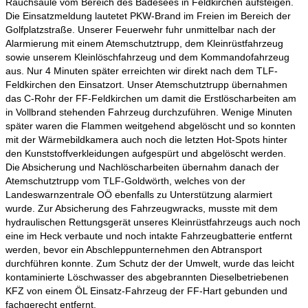
Rauchsäule vom Bereich des Badesees in Feldkirchen aufsteigen.
Die Einsatzmeldung lautetet PKW-Brand im Freien im Bereich der
Golfplatzstraße. Unserer Feuerwehr fuhr unmittelbar nach der
Alarmierung mit einem Atemschutztrupp, dem Kleinrüstfahrzeug
sowie unserem Kleinlöschfahrzeug und dem Kommandofahrzeug
aus. Nur 4 Minuten später erreichten wir direkt nach dem TLF-
Feldkirchen den Einsatzort. Unser Atemschutztrupp übernahmen
das C-Rohr der FF-Feldkirchen um damit die Erstlöscharbeiten am
in Vollbrand stehenden Fahrzeug durchzuführen. Wenige Minuten
später waren die Flammen weitgehend abgelöscht und so konnten
mit der Wärmebildkamera auch noch die letzten Hot-Spots hinter
den Kunststoffverkleidungen aufgespürt und abgelöscht werden.
Die Absicherung und Nachlöscharbeiten übernahm danach der
Atemschutztrupp vom TLF-Goldwörth, welches von der
Landeswarnzentrale OÖ ebenfalls zu Unterstützung alarmiert
wurde. Zur Absicherung des Fahrzeugwracks, musste mit dem
hydraulischen Rettungsgerät unseres Kleinrüstfahrzeugs auch noch
eine im Heck verbaute und noch intakte Fahrzeugbatterie entfernt
werden, bevor ein Abschleppunternehmen den Abtransport
durchführen konnte. Zum Schutz der der Umwelt, wurde das leicht
kontaminierte Löschwasser des abgebrannten Dieselbetriebenen
KFZ von einem ÖL Einsatz-Fahrzeug der FF-Hart gebunden und
fachgerecht entfernt.