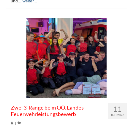
und...
weiter...
Zwei 3. Ränge beim OÖ. Landes-
11
Feuerwehrleistungsbewerb
JULI 2026
|