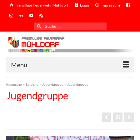
Freiwillige Feuerwehr Mühldorf
Login
Impressum
Suche
nach:
Menü
Hauptseite
»
Bereiche
»
Jugendgruppe
»
Jugendgruppe
Jugendgruppe