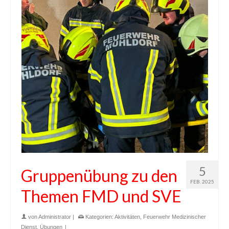
5
Gruppenübung zu den
FEB. 2025
Themen FMD und SVE
von
Administrator
|
Kategorien:
Aktivitäten
,
Feuerwehr Medizinischer
Dienst
,
Übungen
|