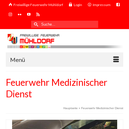
Freiwillige Feuerwehr Mühldorf
Login
Impressum
Suche
nach:
Menü
Feuerwehr Medizinischer
Dienst
Hauptseite
»
Feuerwehr Medizinischer Dienst