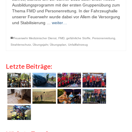
Ausbildungsprogramm mit der ersten Gruppenübung zum
Thema FMD und Personenrettung. In der Fahrzeughalle
unserer Feuerwehr wurde dabei vor Allem die Versorgung
und Stabilisierung …
weiter…
Feuerwehr Medizinischer Dienst
,
FMD
,
gefährliche Stoffe
,
Personenrettung
,
Strahlenschutz
,
Übungsjahr
,
Übungsplan
,
Unfallfahrzeug
Letzte Beiträge: