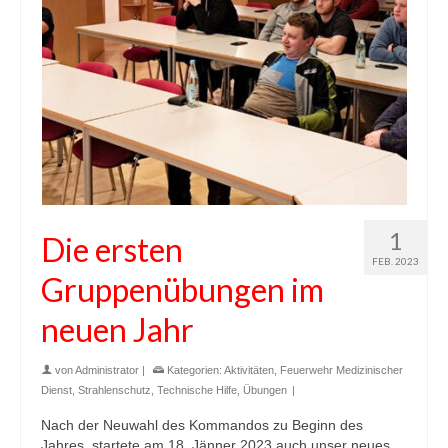
1
Die ersten
FEB. 2023
Gruppenübungen im
neuen Jahr
von
Administrator
|
Kategorien:
Aktivitäten
,
Feuerwehr Medizinischer
Dienst
,
Strahlenschutz
,
Technische Hilfe
,
Übungen
|
Nach der Neuwahl des Kommandos zu Beginn des
Jahres, startete am 18. Jänner 2023 auch unser neues