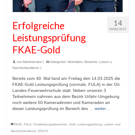
14
Erfolgreiche
MÄRZ 2025
Leistungsprüfung
FKAE-Gold
von
Administrator
|
Kategorien:
Aktivitäten
,
Bewerbe
,
Lotsen u.
Nachrichtendienst
|
Bereits zum 40. Mal fand am Freitag den 14.03.2025 die
FKAE-Gold Leistungsprüfung (vormals. FULA) in der Oö.
Landes-Feuerwehrschule statt. Neben unseren 3
Teilnehmern nahmen aus dem Bezirk Urfahr-Umgebung
noch weitere 50 Kameradinnen und Kameraden an
dieser Leistungsprüfung im Bereich des …
weiter…
FKAE
,
FULA
,
Funkleistungsabzeichen
,
Gold
,
Leistungsprüfung
,
Lotsen- und
Nachrichtendienst
,
OÖLFV