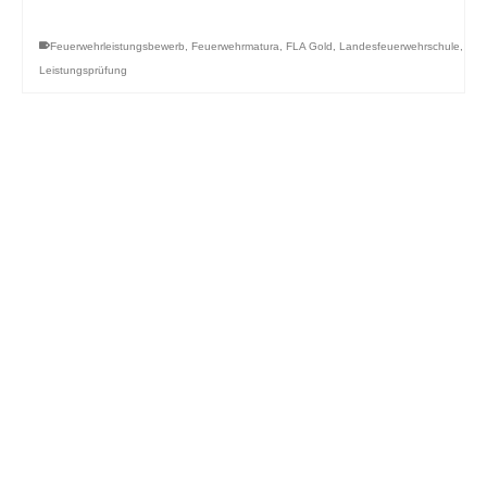
Feuerwehrleistungsbewerb
,
Feuerwehrmatura
,
FLA Gold
,
Landesfeuerwehrschule
,
Leistungsprüfung