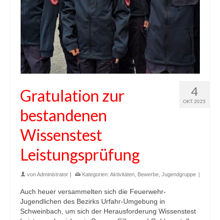
4
Gratulation zur
OKT. 2025
bestandenen
Wissenstest
Leistungsprüfung
von
Administrator
|
Kategorien:
Aktivitäten
,
Bewerbe
,
Jugendgruppe
|
Auch heuer versammelten sich die Feuerwehr-
Jugendlichen des Bezirks Urfahr-Umgebung in
Schweinbach, um sich der Herausforderung Wissenstest