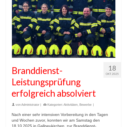
18
Branddienst-
OKT. 2025
Leistungsprüfung
erfolgreich absolviert
von
Administrator
|
Kategorien:
Aktivitäten
,
Bewerbe
|
Nach einer sehr intensiven Vorbereitung in den Tagen
und Wochen zuvor, konnten wir am Samstag den
18.10.2025 in Gallneukirchen, zur Branddienst-