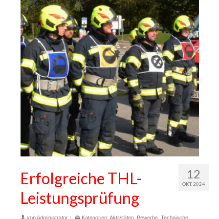
12
Erfolgreiche THL-
OKT. 2024
Leistungsprüfung
von
Administrator
|
Kategorien:
Aktivitäten
,
Bewerbe
,
Technische