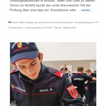
Leistungsabzeichen in Bronze, Silber und Gold zu stellen.
Schon im Vorfeld wurde der erste theoretische Teil der
Prüfung über eine App am Smartphone oder …
weiter…
Bezirk Urfahr-Umgebung
,
Bezirks-Feuerwehrkommandant
,
Feuerwehrjugend
,
FF-
Schweinbach
,
Leistungsprüfung
,
Praxis
,
Theorie
,
Wissenstest