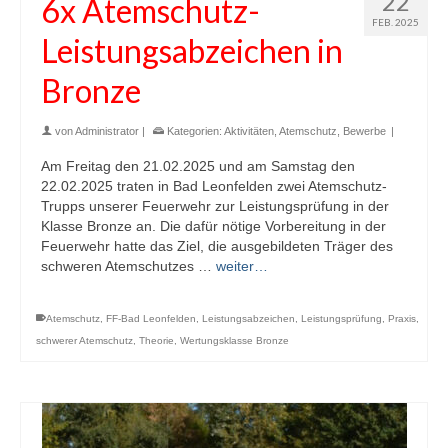
22
6x Atemschutz-
FEB. 2025
Leistungsabzeichen in
Bronze
von
Administrator
|
Kategorien:
Aktivitäten
,
Atemschutz
,
Bewerbe
|
Am Freitag den 21.02.2025 und am Samstag den
22.02.2025 traten in Bad Leonfelden zwei Atemschutz-
Trupps unserer Feuerwehr zur Leistungsprüfung in der
Klasse Bronze an. Die dafür nötige Vorbereitung in der
Feuerwehr hatte das Ziel, die ausgebildeten Träger des
schweren Atemschutzes …
weiter…
Atemschutz
,
FF-Bad Leonfelden
,
Leistungsabzeichen
,
Leistungsprüfung
,
Praxis
,
schwerer Atemschutz
,
Theorie
,
Wertungsklasse Bronze