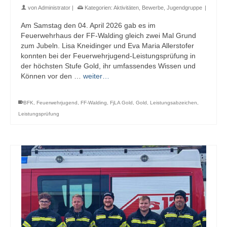
von
Administrator
|
Kategorien:
Aktivitäten
,
Bewerbe
,
Jugendgruppe
|
Am Samstag den 04. April 2026 gab es im
Feuerwehrhaus der FF-Walding gleich zwei Mal Grund
zum Jubeln. Lisa Kneidinger und Eva Maria Allerstofer
konnten bei der Feuerwehrjugend-Leistungsprüfung in
der höchsten Stufe Gold, ihr umfassendes Wissen und
Können vor den …
weiter…
BFK
,
Feuerwehrjugend
,
FF-Walding
,
FjLA Gold
,
Gold
,
Leistungsabzeichen
,
Leistungsprüfung