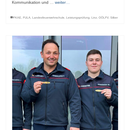
Kommunikation und …
weiter…
FKAE
,
FULA
,
Landesfeuerwehrschule
,
Leistungsprüfung
,
Linz
,
OÖLFV
,
Silber