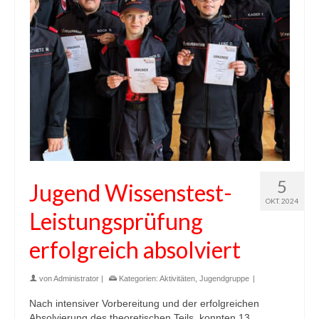
5
Jugend Wissenstest-
OKT. 2024
Leistungsprüfung
erfolgreich absolviert
von
Administrator
|
Kategorien:
Aktivitäten
,
Jugendgruppe
|
Nach intensiver Vorbereitung und der erfolgreichen
Absolvierung des theoretischen Teils, konnten 13