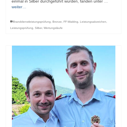
einmal in Silber durchgeführt wurden, fanden unter …
weiter…
Branddienstleistungsprüfung
,
Bronze
,
FF-Walding
,
Leistungsabzeichen
,
Leistungsprüfung
,
Silber
,
Wertungsläufe