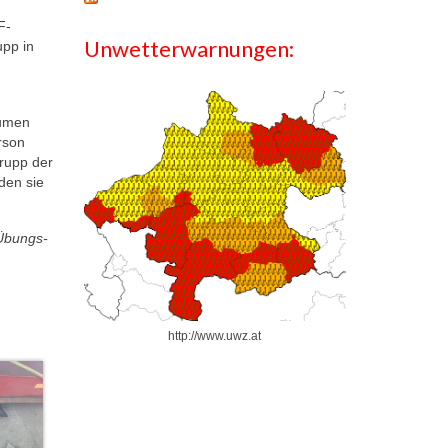
F-
Unwetterwarnungen:
upp in
äumen
rson
Trupp der
den sie
 Übungs-
http://www.uwz.at