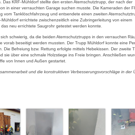
 Das KRF-Mühldorf stellte den ersten Atemschutztrupp, der nach der
rson in einer verrauchten Garage suchen musste. Die Kameraden der F
ng vom Tanklöschfahrzeug und entsendete einen zweiten Atemschutztr
hldorf errichtete zwischenzeitlich eine Zubringerleitung von einem
as neu errichtete Saugrohr getestet werden konnte.
te sich schwierig, da die beiden Atemschutztrupps in den verrauchen R
 vorab beseitigt werden mussten. Der Trupp Mühldorf konnte eine Pe
. Die Befreiung bzw. Rettung erfolgte mittels Hebekissen. Der zweite 
d sie über eine schmale Holzstiege ins Freie bringen. Anschließen wur
ffe von Innen und Außen gestartet.
Zusammenarbeit und die konstruktiven Verbesserungsvorschläge in der