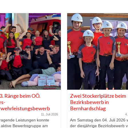
3. Ränge beim OÖ.
Zwei Stockerlplätze beim
s-
Bezirksbewerb in
rwehrleistungsbewerb
Bernhardschlag
11. Juli 2026
4.
ragende Leistungen konnte
Am Samstag den 04. Juli 2026 
 aktive Bewerbsgruppe am
der diesjährige Bezirksbewerb 