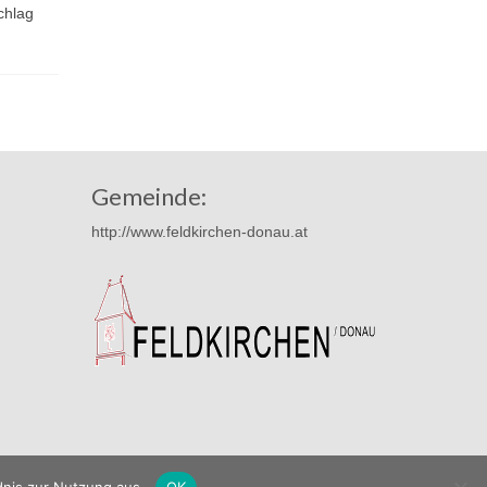
chlag
Band „Schräglog“ konnten wir...
Gemeinde:
http://www.feldkirchen-donau.at