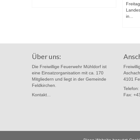
beim...
Freita
Landes
in...
Über uns:
Ansch
Die Freiwillige Feuerwehr Mühldorf ist
Freiwill
eine Einsatzorganisation mit ca. 170
Aschach
Mitgliedern und liegt in der Gemeinde
4101 Fe
Feldkirchen.
Telefon
Kontakt...
Fax: +4
© 2026 Freiwillige Feuerwehr Mühldorf