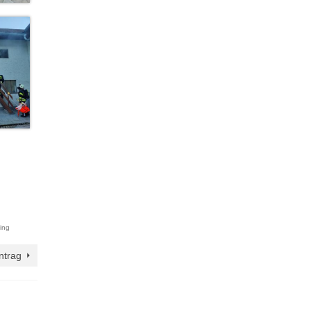
ing
ntrag