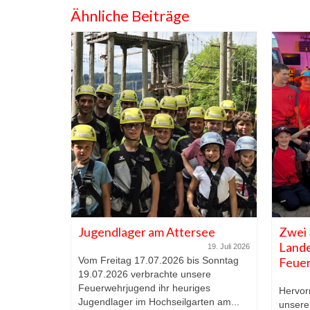
Ähnliche Beiträge
r Jugend
Jugendlager am Attersee
Zwei 
b in
Lande
19. Juli 2026
Vom Freitag 17.07.2026 bis Sonntag
Feue
19.07.2026 verbrachte unsere
30. Mai 2026
Feuerwehrjugend ihr heuriges
e sich
Hervor
Jugendlager im Hochseilgarten am...
dorf 1 am
unsere