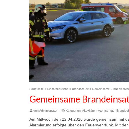
Hauptseite
»
Einsatzbereiche
»
Brandschutz
»
Gemeinsame Brandeinsatzü
Gemeinsame Brandeinsat
von
Administrator
|
Kategorien:
Aktivitäten
,
Atemschutz
,
Brandsc
Am Mittwoch den 22.04.2026 wurde gemeinsam mit der 
Alarmierung erfolgte über den Feuerwehrfunk. Mit der