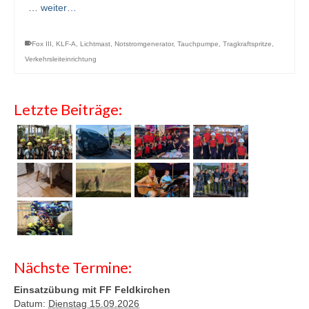
…
weiter…
Fox III
,
KLF-A
,
Lichtmast
,
Notstromgenerator
,
Tauchpumpe
,
Tragkraftspritze
,
Verkehrsleiteinrichtung
Letzte Beiträge:
Nächste Termine:
Einsatzübung mit FF Feldkirchen
Datum:
Dienstag 15.09.2026