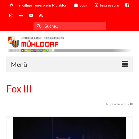
Freiwillige Feuerwehr Mühldorf
Login
Impressum
Suche
nach:
Menü
Fox III
Hauptseite
»
Fox III