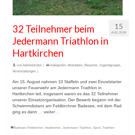
15
32 Teilnehmer beim
AUG. 2018
Jedermann Triathlon in
Hartkirchen
von
Administrator
|
Kategorien:
Aktivitäten
,
Bewerbe
,
Jugendgruppe
,
Veranstaltungen
|
Am 15. August nahmen 10 Staffeln und zwei Einzelstarter
unserer Feuerwehr am Jedermann Triathlon in
Hartkirchen teil, insgesamt waren es das 32 Teilnehmer
unserer Einsatzorganisation. Der Bewerb begann mit der
Schwimmdistanz am Feldkirchner Badesee, mit dem Rad
ging es dann …
weiter…
Badesee Feldkirchen
,
Hartkirchen
,
Jedermann Triathlon
,
Sport
,
Triathlon