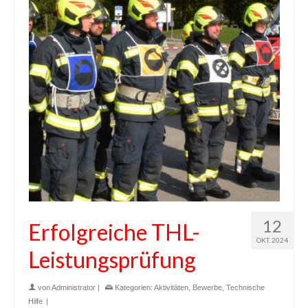
12
Erfolgreiche THL-
OKT. 2024
Leistungsprüfung
von
Administrator
|
Kategorien:
Aktivitäten
,
Bewerbe
,
Technische
Hilfe
|