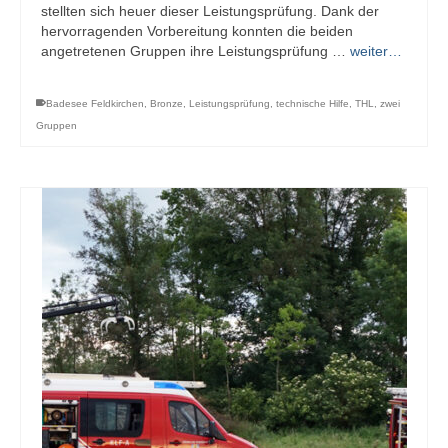
stellten sich heuer dieser Leistungsprüfung. Dank der
hervorragenden Vorbereitung konnten die beiden
angetretenen Gruppen ihre Leistungsprüfung …
weiter…
Badesee Feldkirchen
,
Bronze
,
Leistungsprüfung
,
technische Hilfe
,
THL
,
zwei
Gruppen