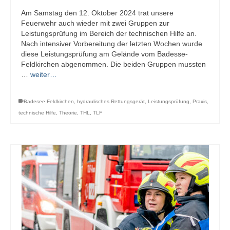
Am Samstag den 12. Oktober 2024 trat unsere
Feuerwehr auch wieder mit zwei Gruppen zur
Leistungsprüfung im Bereich der technischen Hilfe an.
Nach intensiver Vorbereitung der letzten Wochen wurde
diese Leistungsprüfung am Gelände vom Badesse-
Feldkirchen abgenommen. Die beiden Gruppen mussten
…
weiter…
Badesee Feldkirchen
,
hydraulisches Rettungsgerät
,
Leistungsprüfung
,
Praxis
,
technische Hilfe
,
Theorie
,
THL
,
TLF