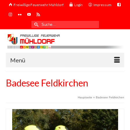
Freiwillige Feuerwehr Mühldorf
Login
Impressum
Suche
nach:
Menü
Badesee Feldkirchen
Hauptseite
»
Badesee Feldkirchen