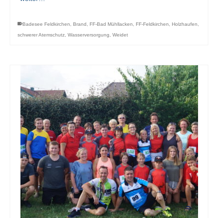
Badesee Feldkirchen
,
Brand
,
FF-Bad Mühllacken
,
FF-Feldkirchen
,
Holzhaufen
,
schwerer Atemschutz
,
Wasserversorgung
,
Weidet