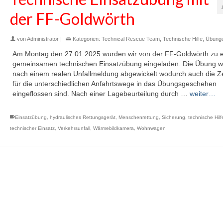
der FF-Goldwörth
von
Administrator
|
Kategorien:
Technical Rescue Team
,
Technische Hilfe
,
Übung
Am Montag den 27.01.2025 wurden wir von der FF-Goldwörth zu e
gemeinsamen technischen Einsatzübung eingeladen. Die Übung 
nach einem realen Unfallmeldung abgewickelt wodurch auch die Z
für die unterschiedlichen Anfahrtswege in das Übungsgeschehen
eingeflossen sind. Nach einer Lagebeurteilung durch …
weiter…
Einsatzübung
,
hydraulisches Rettungsgerät
,
Menschenrettung
,
Sicherung
,
technische Hilf
technischer Einsatz
,
Verkehrsunfall
,
Wärmebildkamera
,
Wohnwagen