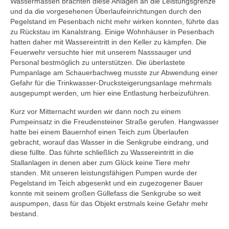
Wassermassen brachten diese Anlagen an die Leistungsgrenze
und da die vorgesehenen Überlaufeinrichtungen durch den
Pegelstand im Pesenbach nicht mehr wirken konnten, führte das
zu Rückstau im Kanalstrang. Einige Wohnhäuser in Pesenbach
hatten daher mit Wassereintritt in den Keller zu kämpfen. Die
Feuerwehr versuchte hier mit unserem Nasssauger und
Personal bestmöglich zu unterstützen. Die überlastete
Pumpanlage am Schauerbachweg musste zur Abwendung einer
Gefahr für die Trinkwasser-Drucksteigerungsanlage mehrmals
ausgepumpt werden, um hier eine Entlastung herbeizuführen.
Kurz vor Mitternacht wurden wir dann noch zu einem
Pumpeinsatz in die Freudensteiner Straße gerufen. Hangwasser
hatte bei einem Bauernhof einen Teich zum Überlaufen
gebracht, worauf das Wasser in die Senkgrube eindrang, und
diese füllte. Das führte schließlich zu Wassereintritt in die
Stallanlagen in denen aber zum Glück keine Tiere mehr
standen. Mit unseren leistungsfähigen Pumpen wurde der
Pegelstand im Teich abgesenkt und ein zugezogener Bauer
konnte mit seinem großen Güllefass die Senkgrube so weit
auspumpen, dass für das Objekt erstmals keine Gefahr mehr
bestand.