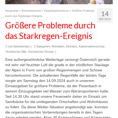
Hauptseite
»
Einsatzbereiche
»
Katastrophenschutz
»
Größere Probleme
14
durch das Starkregen-Ereignis
SEP. 2024
Größere Probleme durch
das Starkregen-Ereignis
von
Administrator
|
Kategorien:
Aktivitäten
,
Einsätze
,
Katastrophenschutz
,
Technische Hilfe
,
Technischer Einsatz
|
Eine außergewöhnliche Wetterlage versorgt Österreich gerade
mit sehr viel feuchter Luft die grade in der nördlichen Staulage
der Alpen in Form von großen Regenmengen und Schnee
herunterkommt. Die anhaltenten Regenfälle der letzten Tage
sorgte am Samstag den 14.09.2024 auch in unserem
Einsatzgebiet für größere Probleme, da der Pesenbach in
seinem Einzugsgebiet viel Wasser zum Abtransportieren hatte.
Seit 14:30 Uhr stand unsere Feuerwehr daher im Einsatz um
Sandsäcke für die umliegenden Ortschaften und Wohnhäuser
zu füllen. Da diese Wetter-Situation angekündigt war, konnten
die organisatorischen Vorbereitungen bereits in den Tagen
davor erledigt werden. Etwa 30 Kameradinnen und Kameraden