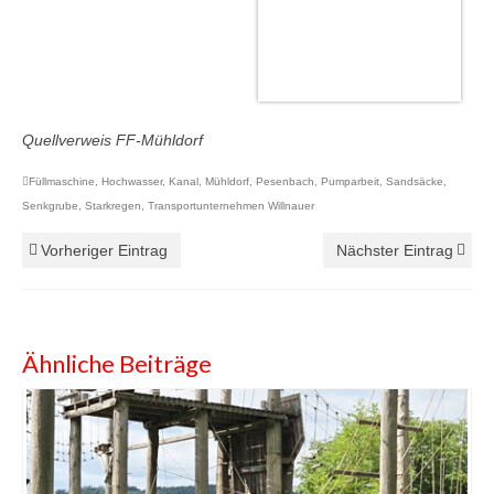
Quellverweis FF-Mühldorf
Füllmaschine
,
Hochwasser
,
Kanal
,
Mühldorf
,
Pesenbach
,
Pumparbeit
,
Sandsäcke
,
Senkgrube
,
Starkregen
,
Transportunternehmen Willnauer
Vorheriger Eintrag
Nächster Eintrag
Ähnliche Beiträge