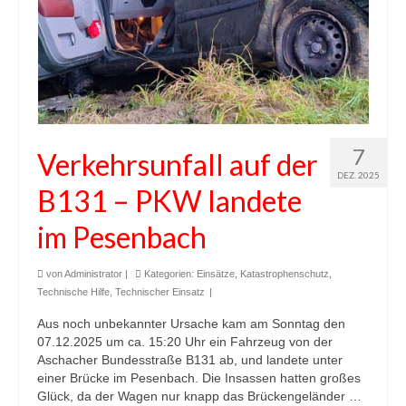
7
Verkehrsunfall auf der
DEZ. 2025
B131 – PKW landete
im Pesenbach
von
Administrator
|
Kategorien:
Einsätze
,
Katastrophenschutz
,
Technische Hilfe
,
Technischer Einsatz
|
Aus noch unbekannter Ursache kam am Sonntag den
07.12.2025 um ca. 15:20 Uhr ein Fahrzeug von der
Aschacher Bundesstraße B131 ab, und landete unter
einer Brücke im Pesenbach. Die Insassen hatten großes
Glück, da der Wagen nur knapp das Brückengeländer …