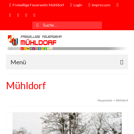
Freiwillige Feuerwehr Mühldorf
Login
Impressum
Suche
nach:
Menü
Mühldorf
Hauptseite
»
Mühldorf