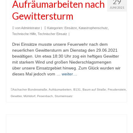
29
Aufräumarbeiten nach
JUNI 2021
Gewittersturm
von
Administrator
|
Kategorien:
Einsätze
,
Katastrophenschutz
,
Technische Hilfe
,
Technischer Einsatz
|
Drei Einsätze musste unsere Feuerwehr nach dem
neuerlichen Gewittersturm am Dienstag den 29.06.2021
bewältigen. Um etwa 18:30 Uhr zog ein heftiges Gewitter
mit starkem Wind und großen Niederschlagsmengen
über unsere Einsatzgebiet hinweg. Zum Glück wurden wir
dieses Mal jedoch vom …
weiter…
Aschacher Bundesstraße
,
Aufräumarbeiten
,
B131
,
Baum auf Straße
,
Freudenstein
,
Gewitter
,
Mühldorf
,
Pesenbach
,
Sturmeinsatz