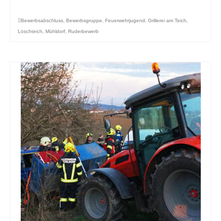
Bewerbsabschluss
,
Bewerbsgruppe
,
Feuerwehrjugend
,
Grillerei am Teich
,
Löschteich
,
Mühldorf
,
Ruderbewerb