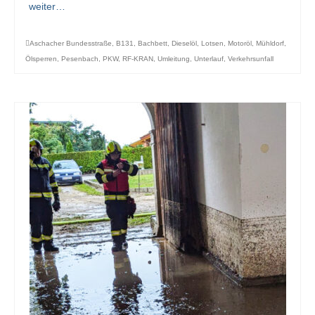
weiter…
Aschacher Bundesstraße
,
B131
,
Bachbett
,
Dieselöl
,
Lotsen
,
Motoröl
,
Mühldorf
,
Ölsperren
,
Pesenbach
,
PKW
,
RF-KRAN
,
Umleitung
,
Unterlauf
,
Verkehrsunfall