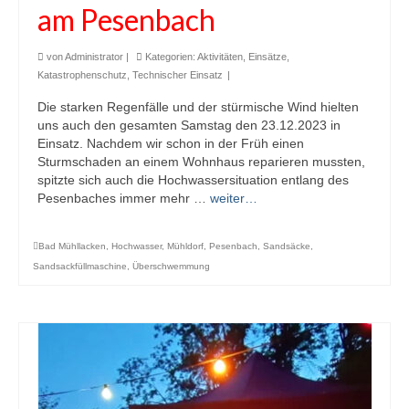
am Pesenbach
von
Administrator
|
Kategorien:
Aktivitäten
,
Einsätze
,
Katastrophenschutz
,
Technischer Einsatz
|
Die starken Regenfälle und der stürmische Wind hielten
uns auch den gesamten Samstag den 23.12.2023 in
Einsatz. Nachdem wir schon in der Früh einen
Sturmschaden an einem Wohnhaus reparieren mussten,
spitzte sich auch die Hochwassersituation entlang des
Pesenbaches immer mehr …
weiter…
Bad Mühllacken
,
Hochwasser
,
Mühldorf
,
Pesenbach
,
Sandsäcke
,
Sandsackfüllmaschine
,
Überschwemmung