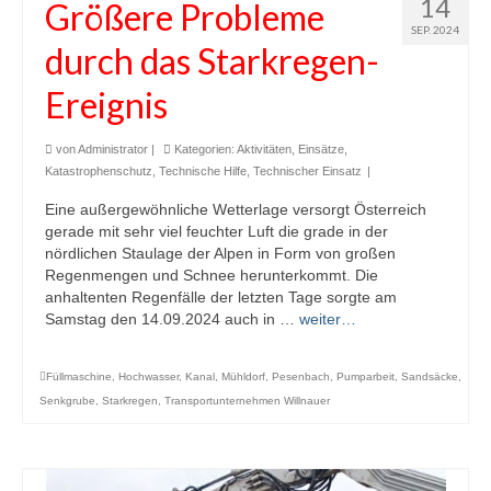
14
Größere Probleme
SEP. 2024
durch das Starkregen-
Ereignis
von
Administrator
|
Kategorien:
Aktivitäten
,
Einsätze
,
Katastrophenschutz
,
Technische Hilfe
,
Technischer Einsatz
|
Eine außergewöhnliche Wetterlage versorgt Österreich
gerade mit sehr viel feuchter Luft die grade in der
nördlichen Staulage der Alpen in Form von großen
Regenmengen und Schnee herunterkommt. Die
anhaltenten Regenfälle der letzten Tage sorgte am
Samstag den 14.09.2024 auch in …
weiter…
Füllmaschine
,
Hochwasser
,
Kanal
,
Mühldorf
,
Pesenbach
,
Pumparbeit
,
Sandsäcke
,
Senkgrube
,
Starkregen
,
Transportunternehmen Willnauer