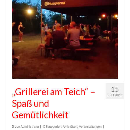
15
„Grillerei am Teich“ –
JULI 2023
Spaß und
Gemütlichkeit
von
Administrator
|
Kategorien:
Aktivitäten
,
Veranstaltungen
|