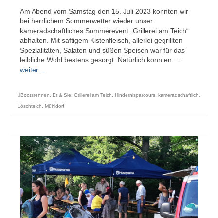
Am Abend vom Samstag den 15. Juli 2023 konnten wir
bei herrlichem Sommerwetter wieder unser
kameradschaftliches Sommerevent „Grillerei am Teich“
abhalten. Mit saftigem Kistenfleisch, allerlei gegrillten
Spezialitäten, Salaten und süßen Speisen war für das
leibliche Wohl bestens gesorgt. Natürlich konnten …
weiter…
Bootsrennen
,
Er & Sie
,
Grillerei am Teich
,
Hindernisparcours
,
kameradschaftlich
,
Löschteich
,
Mühldorf