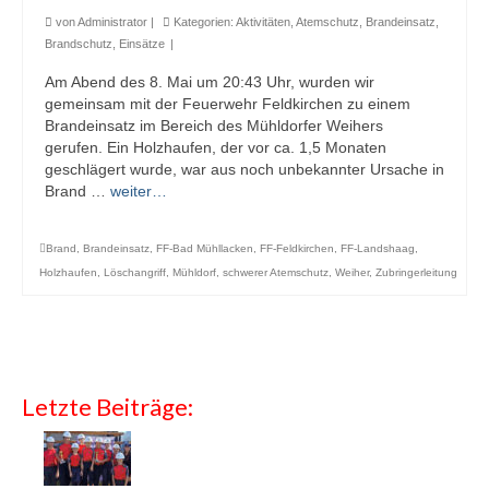
von
Administrator
|
Kategorien:
Aktivitäten
,
Atemschutz
,
Brandeinsatz
,
Brandschutz
,
Einsätze
|
Am Abend des 8. Mai um 20:43 Uhr, wurden wir
gemeinsam mit der Feuerwehr Feldkirchen zu einem
Brandeinsatz im Bereich des Mühldorfer Weihers
gerufen. Ein Holzhaufen, der vor ca. 1,5 Monaten
geschlägert wurde, war aus noch unbekannter Ursache in
Brand …
weiter…
Brand
,
Brandeinsatz
,
FF-Bad Mühllacken
,
FF-Feldkirchen
,
FF-Landshaag
,
Holzhaufen
,
Löschangriff
,
Mühldorf
,
schwerer Atemschutz
,
Weiher
,
Zubringerleitung
Letzte Beiträge: