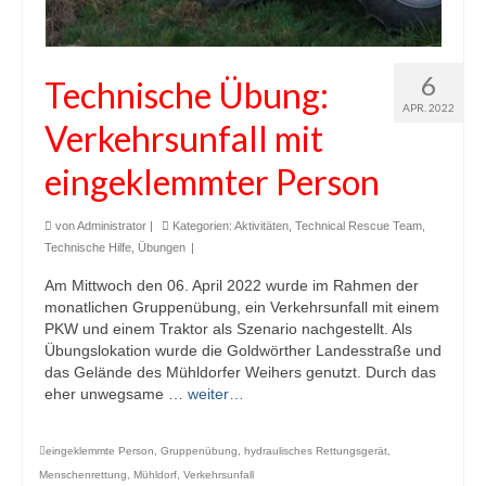
6
Technische Übung:
APR. 2022
Verkehrsunfall mit
eingeklemmter Person
von
Administrator
|
Kategorien:
Aktivitäten
,
Technical Rescue Team
,
Technische Hilfe
,
Übungen
|
Am Mittwoch den 06. April 2022 wurde im Rahmen der
monatlichen Gruppenübung, ein Verkehrsunfall mit einem
PKW und einem Traktor als Szenario nachgestellt. Als
Übungslokation wurde die Goldwörther Landesstraße und
das Gelände des Mühldorfer Weihers genutzt. Durch das
eher unwegsame …
weiter…
eingeklemmte Person
,
Gruppenübung
,
hydraulisches Rettungsgerät
,
Menschenrettung
,
Mühldorf
,
Verkehrsunfall