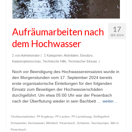
17
Aufräumarbeiten nach
SEP. 2024
dem Hochwasser
von
Administrator
|
Kategorien:
Aktivitäten
,
Einsätze
,
Katastrophenschutz
,
Technische Hilfe
,
Technischer Einsatz
|
Noch vor Beendigung des Hochwassereinsatzes wurde in
den Morgenstunden vom 17. September 2024 bereits
erste organisatorische Einteilungen für den folgenden
Einsatz zum Beseitigen der Hochwasserschäden
durchgeführt. Um etwa 05:00 Uhr war der Pesenbach
nach der Überflutung wieder in sein Bachbett …
weiter…
Aufräumarbeiten
,
FF-Koglerau
,
FF-Lacken
,
FF-Landshaag
,
Geflügelhof
Schwareiter
,
Hochwasser
,
Mühldorf
,
Pesenbach
,
Schlamm
,
Tauchpumpe
,
Wirt in
Pesenbach