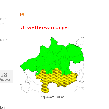
chen
nem
Unwetterwarnungen:
,
KLF-A
,
,
28
ÄRZ 2025
http://www.uwz.at
e in