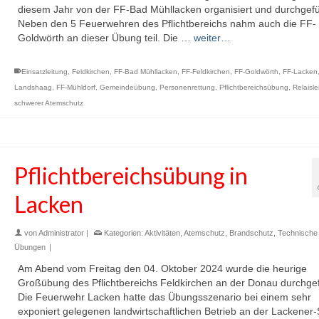
diesem Jahr von der FF-Bad Mühllacken organisiert und durchgefü
Neben den 5 Feuerwehren des Pflichtbereichs nahm auch die FF-
Goldwörth an dieser Übung teil. Die …
weiter…
Einsatzleitung
,
Feldkirchen
,
FF-Bad Mühllacken
,
FF-Feldkirchen
,
FF-Goldwörth
,
FF-Lacken
Landshaag
,
FF-Mühldorf
,
Gemeindeübung
,
Personenrettung
,
Pflichtbereichsübung
,
Relaisle
schwerer Atemschutz
Pflichtbereichsübung in
Lacken
von
Administrator
|
Kategorien:
Aktivitäten
,
Atemschutz
,
Brandschutz
,
Technische 
Übungen
|
Am Abend vom Freitag den 04. Oktober 2024 wurde die heurige
Großübung des Pflichtbereichs Feldkirchen an der Donau durchgef
Die Feuerwehr Lacken hatte das Übungsszenario bei einem sehr
exponiert gelegenen landwirtschaftlichen Betrieb an der Lackener