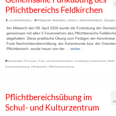
Pflichtbereichs Feldkirchen
von
Administrator
|
Kategorien:
Aktivitäten
,
Lotsen u. Nachrichtendienst
,
Übungen
Am Mittwoch den 08. April 2026 wurde die Funkübung der Gemein
gemeinsam mit allen 5 Feuerwehren des Pflichtbereichs Feldkirch
abgehalten. Diese praktische Übung zum Festigen der Kenntnisse
Funk-Nachrichtenübermittlung, der Kartenkunde bzw. der Orientie
Pflichtbereich, wurde heuer von der …
weiter…
Einsatzmittel
,
FF-Lacken
,
Funk- und Nachrichtenwesen
,
Funkübung
,
Kartenkunde
,
KDOF
,
Kommandofahrzeug
,
Pflichtbereich
,
Pflichtbereichsübung
Pflichtbereichsübung im
M
Schul- und Kulturzentrum