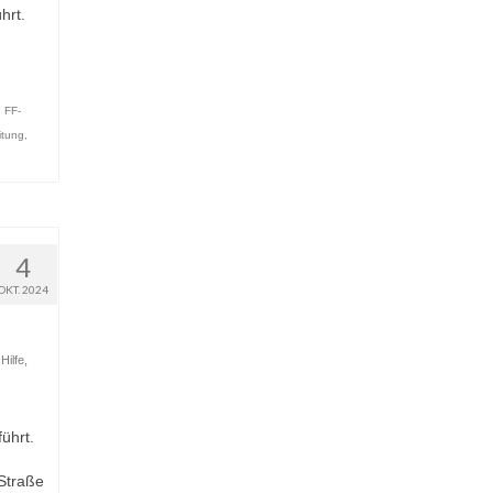
hrt.
,
FF-
itung
,
4
OKT. 2024
Hilfe
,
ührt.
-Straße