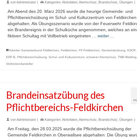
von
Administrator
|
Kategorien:
Aktivitäten
,
Atemschutz
,
Brandschutz
,
Übungen
|
Am Abend des 20. März 2026 wurde die heurige Gemeinde- und
Pflichtbereichsübung im Schul- und Kulturzentrum von Feldkirchen
abgehalten. Als Übungsszenario wurde von der Feuerwehr Feldkir
ein Brandereignis in der Schulküche angenommen, welches an ei
fiktiven Schultag mit Vollbetrieb eingetreten …
weiter…
Arbeiter Samariterbund Feldkirchen
,
Feldkirchen
,
FF-Feldkirchen
,
Gemeindeübung
,
KDOF
KRF-B
,
Pflichtbereichsübung
,
Schul- und Kulturzentrum
,
schwerer Atemschutz
,
TMB-Walding
Verletztendarsteller
Brandeinsatzübung des
M
Pflichtbereichs-Feldkirchen
von
Administrator
|
Kategorien:
Aktivitäten
,
Atemschutz
,
Brandschutz
,
Übungen
|
Am Freitag, den 28.03.2025 wurde die Pflichtbereichsübung der
Gemeinde Feldkirchen in Oberwallsee abgehalten. Die Übung wurd