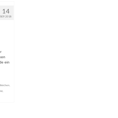
14
SEP. 2018
r
ken
de ein
dkirchen
,
ekt
,