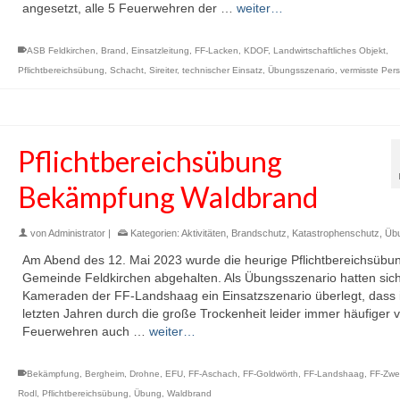
angesetzt, alle 5 Feuerwehren der …
weiter…
ASB Feldkirchen
,
Brand
,
Einsatzleitung
,
FF-Lacken
,
KDOF
,
Landwirtschaftliches Objekt
,
Pflichtbereichsübung
,
Schacht
,
Sireiter
,
technischer Einsatz
,
Übungsszenario
,
vermisste Per
Pflichtbereichsübung
Bekämpfung Waldbrand
von
Administrator
|
Kategorien:
Aktivitäten
,
Brandschutz
,
Katastrophenschutz
,
Üb
Am Abend des 12. Mai 2023 wurde die heurige Pflichtbereichsübu
Gemeinde Feldkirchen abgehalten. Als Übungsszenario hatten sich
Kameraden der FF-Landshaag ein Einsatzszenario überlegt, dass 
letzten Jahren durch die große Trockenheit leider immer häufiger 
Feuerwehren auch …
weiter…
Bekämpfung
,
Bergheim
,
Drohne
,
EFU
,
FF-Aschach
,
FF-Goldwörth
,
FF-Landshaag
,
FF-Zwet
Rodl
,
Pflichtbereichsübung
,
Übung
,
Waldbrand