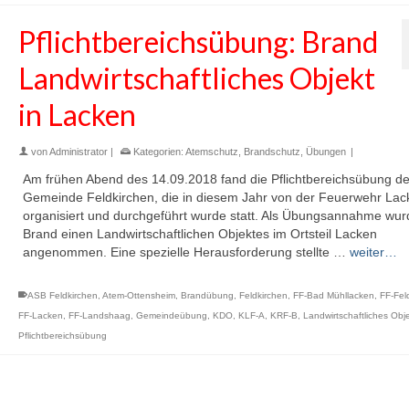
Pflichtbereichsübung: Brand
Landwirtschaftliches Objekt
in Lacken
von
Administrator
|
Kategorien:
Atemschutz
,
Brandschutz
,
Übungen
|
Am frühen Abend des 14.09.2018 fand die Pflichtbereichsübung de
Gemeinde Feldkirchen, die in diesem Jahr von der Feuerwehr Lac
organisiert und durchgeführt wurde statt. Als Übungsannahme wur
Brand einen Landwirtschaftlichen Objektes im Ortsteil Lacken
angenommen. Eine spezielle Herausforderung stellte …
weiter…
ASB Feldkirchen
,
Atem-Ottensheim
,
Brandübung
,
Feldkirchen
,
FF-Bad Mühllacken
,
FF-Fel
FF-Lacken
,
FF-Landshaag
,
Gemeindeübung
,
KDO
,
KLF-A
,
KRF-B
,
Landwirtschaftliches Obj
Pflichtbereichsübung