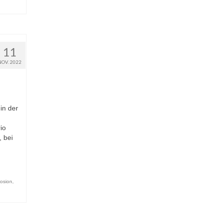
11
NOV. 2022
in der
io
 bei
d
osion
,