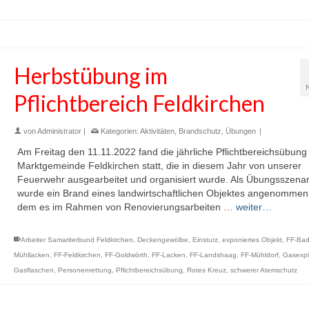
Herbstübung im
Pflichtbereich Feldkirchen
von
Administrator
|
Kategorien:
Aktivitäten
,
Brandschutz
,
Übungen
|
Am Freitag den 11.11.2022 fand die jährliche Pflichtbereichsübung 
Marktgemeinde Feldkirchen statt, die in diesem Jahr von unserer
Feuerwehr ausgearbeitet und organisiert wurde. Als Übungsszenar
wurde ein Brand eines landwirtschaftlichen Objektes angenommen,
dem es im Rahmen von Renovierungsarbeiten …
weiter…
Arbeiter Samariterbund Feldkirchen
,
Deckengewölbe
,
Einsturz
,
exponiertes Objekt
,
FF-Ba
Mühllacken
,
FF-Feldkirchen
,
FF-Goldwörth
,
FF-Lacken
,
FF-Landshaag
,
FF-Mühldorf
,
Gasexpl
Gasflaschen
,
Personenrettung
,
Pflichtbereichsübung
,
Rotes Kreuz
,
schwerer Atemschutz