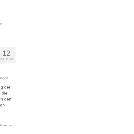
son
12
MAI 2023
ungen
|
ng der
 die
in den
von
tl an der