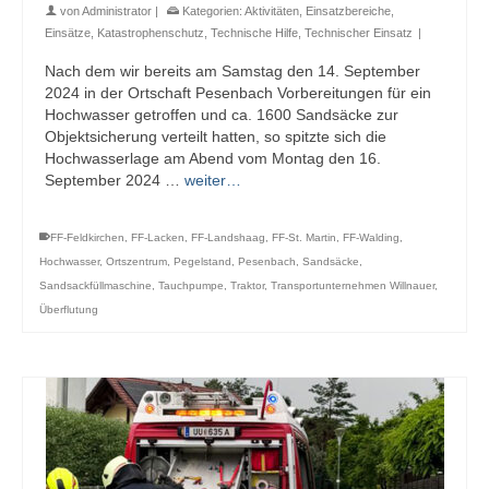
von
Administrator
|
Kategorien:
Aktivitäten
,
Einsatzbereiche
,
Einsätze
,
Katastrophenschutz
,
Technische Hilfe
,
Technischer Einsatz
|
Nach dem wir bereits am Samstag den 14. September
2024 in der Ortschaft Pesenbach Vorbereitungen für ein
Hochwasser getroffen und ca. 1600 Sandsäcke zur
Objektsicherung verteilt hatten, so spitzte sich die
Hochwasserlage am Abend vom Montag den 16.
September 2024 …
weiter…
FF-Feldkirchen
,
FF-Lacken
,
FF-Landshaag
,
FF-St. Martin
,
FF-Walding
,
Hochwasser
,
Ortszentrum
,
Pegelstand
,
Pesenbach
,
Sandsäcke
,
Sandsackfüllmaschine
,
Tauchpumpe
,
Traktor
,
Transportunternehmen Willnauer
,
Überflutung