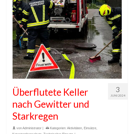
3
Überflutete Keller
JUNI 2024
nach Gewitter und
Starkregen
von
Administrator
|
Kategorien:
Aktivitäten
,
Einsätze
,
Katastrophenschutz
,
Technischer Einsatz
|