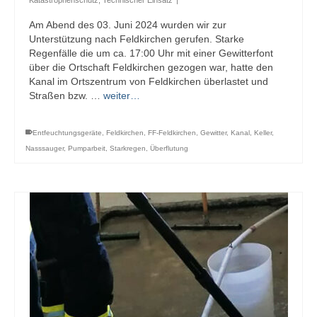
Am Abend des 03. Juni 2024 wurden wir zur
Unterstützung nach Feldkirchen gerufen. Starke
Regenfälle die um ca. 17:00 Uhr mit einer Gewitterfont
über die Ortschaft Feldkirchen gezogen war, hatte den
Kanal im Ortszentrum von Feldkirchen überlastet und
Straßen bzw. …
weiter…
Entfeuchtungsgeräte
,
Feldkirchen
,
FF-Feldkirchen
,
Gewitter
,
Kanal
,
Keller
,
Nasssauger
,
Pumparbeit
,
Starkregen
,
Überflutung