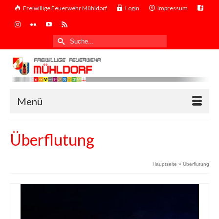
Freiwillige Feuerwehr Mühldorf
Login
Impressum
Suche
nach:
Menü
Überflutung
Hauptseite
»
Überflutung