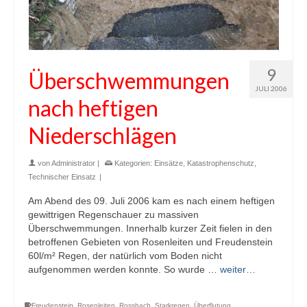
9
Überschwemmungen
JULI 2006
nach heftigen
Niederschlägen
von
Administrator
|
Kategorien:
Einsätze
,
Katastrophenschutz
,
Technischer Einsatz
|
Am Abend des 09. Juli 2006 kam es nach einem heftigen
gewittrigen Regenschauer zu massiven
Überschwemmungen. Innerhalb kurzer Zeit fielen in den
betroffenen Gebieten von Rosenleiten und Freudenstein
60l/m² Regen, der natürlich vom Boden nicht
aufgenommen werden konnte. So wurde …
weiter…
Freudenstein
,
Rosenleiten
,
Rossbach
,
Starkregen
,
Überflutung