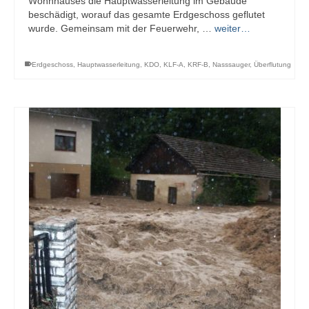
Wohnhauses die Hauptwasserleitung im Gebäude
beschädigt, worauf das gesamte Erdgeschoss geflutet
wurde. Gemeinsam mit der Feuerwehr, …
weiter…
Erdgeschoss
,
Hauptwasserleitung
,
KDO
,
KLF-A
,
KRF-B
,
Nasssauger
,
Überflutung