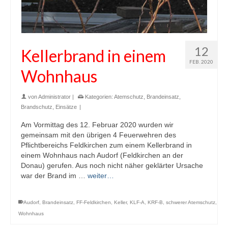
12
Kellerbrand in einem
FEB. 2020
Wohnhaus
von
Administrator
|
Kategorien:
Atemschutz
,
Brandeinsatz
,
Brandschutz
,
Einsätze
|
Am Vormittag des 12. Februar 2020 wurden wir
gemeinsam mit den übrigen 4 Feuerwehren des
Pflichtbereichs Feldkirchen zum einem Kellerbrand in
einem Wohnhaus nach Audorf (Feldkirchen an der
Donau) gerufen. Aus noch nicht näher geklärter Ursache
war der Brand im …
weiter…
Audorf
,
Brandeinsatz
,
FF-Feldkirchen
,
Keller
,
KLF-A
,
KRF-B
,
schwerer Atemschutz
,
Wohnhaus