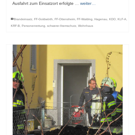
Ausfahrt zum Einsatzort erfolgte …
weiter…
Brandeinsatz
,
FF-Goldwörth
,
FF-Ottensheim
,
FF-Walding
,
Hagenau
,
KDO
,
KLF-A
,
KRF-B
,
Personenrettung
,
schwerer Atemschutz
,
Wohnhaus