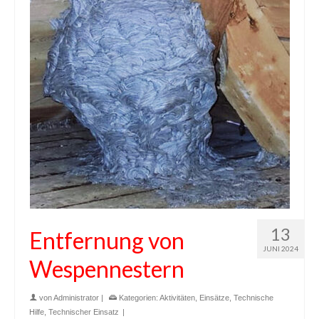
13
Entfernung von
JUNI 2024
Wespennestern
von
Administrator
|
Kategorien:
Aktivitäten
,
Einsätze
,
Technische
Hilfe
,
Technischer Einsatz
|