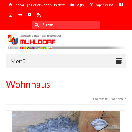
Freiwillige Feuerwehr Mühldorf
Login
Impressum
Suche
nach:
Menü
Wohnhaus
Hauptseite
»
Wohnhaus