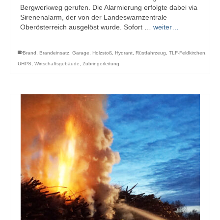
Bergwerkweg gerufen. Die Alarmierung erfolgte dabei via
Sirenenalarm, der von der Landeswarnzentrale
Oberösterreich ausgelöst wurde. Sofort …
weiter…
Brand
,
Brandeinsatz
,
Garage
,
Holzstoß
,
Hydrant
,
Rüstfahrzeug
,
TLF-Feldkirchen
,
UHPS
,
Wirtschaftsgebäude
,
Zubringerleitung