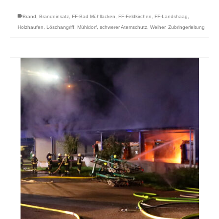
Brand
,
Brandeinsatz
,
FF-Bad Mühllacken
,
FF-Feldkirchen
,
FF-Landshaag
,
Holzhaufen
,
Löschangriff
,
Mühldorf
,
schwerer Atemschutz
,
Weiher
,
Zubringerleitung