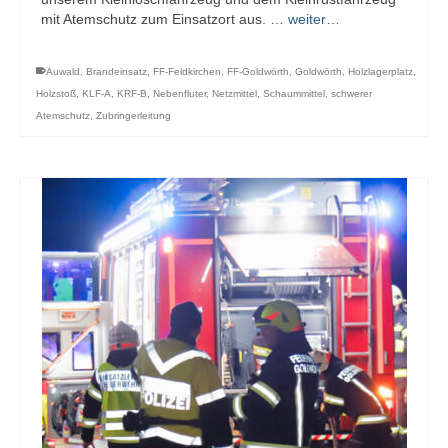
mit Atemschutz zum Einsatzort aus. …
weiter…
Auwald
,
Brandeinsatz
,
FF-Feldkirchen
,
FF-Goldwörth
,
Goldwörth
,
Holzlagerplatz
,
Holzstoß
,
KLF-A
,
KRF-B
,
Nebenfluter
,
Netzmittel
,
Schaummittel
,
schwerer
Atemschutz
,
Zubringerleitung