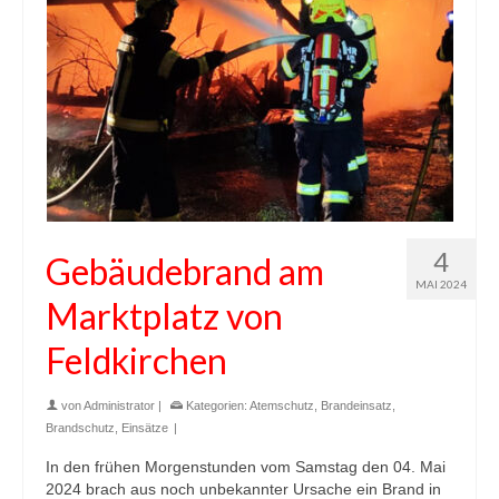
4
Gebäudebrand am
MAI 2024
Marktplatz von
Feldkirchen
von
Administrator
|
Kategorien:
Atemschutz
,
Brandeinsatz
,
Brandschutz
,
Einsätze
|
In den frühen Morgenstunden vom Samstag den 04. Mai
2024 brach aus noch unbekannter Ursache ein Brand in