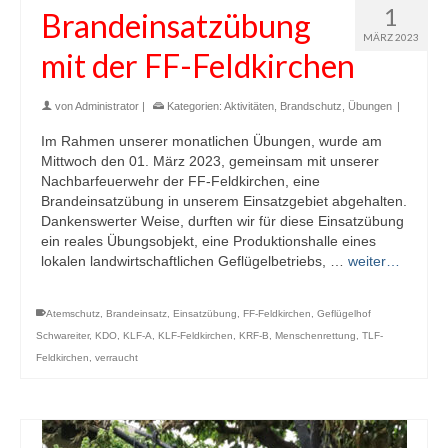
1
Brandeinsatzübung
MÄRZ 2023
mit der FF-Feldkirchen
von
Administrator
|
Kategorien:
Aktivitäten
,
Brandschutz
,
Übungen
|
Im Rahmen unserer monatlichen Übungen, wurde am
Mittwoch den 01. März 2023, gemeinsam mit unserer
Nachbarfeuerwehr der FF-Feldkirchen, eine
Brandeinsatzübung in unserem Einsatzgebiet abgehalten.
Dankenswerter Weise, durften wir für diese Einsatzübung
ein reales Übungsobjekt, eine Produktionshalle eines
lokalen landwirtschaftlichen Geflügelbetriebs, …
weiter…
Atemschutz
,
Brandeinsatz
,
Einsatzübung
,
FF-Feldkirchen
,
Geflügelhof
Schwareiter
,
KDO
,
KLF-A
,
KLF-Feldkirchen
,
KRF-B
,
Menschenrettung
,
TLF-
Feldkirchen
,
verraucht