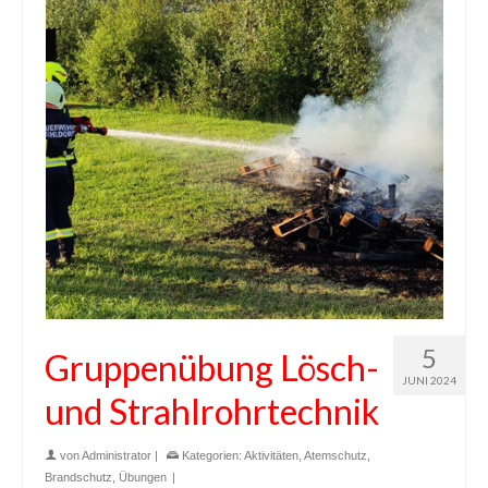
5
Gruppenübung Lösch-
JUNI 2024
und Strahlrohrtechnik
von
Administrator
|
Kategorien:
Aktivitäten
,
Atemschutz
,
Brandschutz
,
Übungen
|