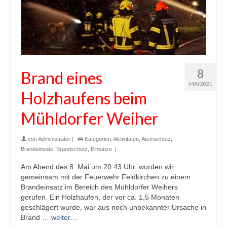
8
Brand eines
MAI 2021
Holzhaufens beim
Mühldorfer Weiher
von
Administrator
|
Kategorien:
Aktivitäten
,
Atemschutz
,
Brandeinsatz
,
Brandschutz
,
Einsätze
|
Am Abend des 8. Mai um 20:43 Uhr, wurden wir
gemeinsam mit der Feuerwehr Feldkirchen zu einem
Brandeinsatz im Bereich des Mühldorfer Weihers
gerufen. Ein Holzhaufen, der vor ca. 1,5 Monaten
geschlägert wurde, war aus noch unbekannter Ursache in
Brand …
weiter…