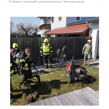
FF-Walding
,
Löschangriff
,
schwerer Atemschutz
,
Wasserversorgung