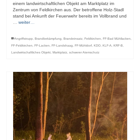
einem landwirtschaftlichen Objekt am Marktplatz im
Zentrum von Feldkirchen aus. Der betroffene Holz-Stadl
stand bei Ankunft der Feuerwehr bereits im Vollbrand und
…
weiter…
Angriffstrupp
,
Brandbekämpfung
,
Brandeinsatz
,
Feldkirchen
,
FF-Bad Mühllacken
,
FF-Feldkirchen
,
FF-Lacken
,
FF-Landshaag
,
FF-Mühldorf
,
KDO
,
KLF-A
,
KRF-B
,
Landwirtschaftliches Objekt
,
Marktplatz
,
schwerer Atemschutz