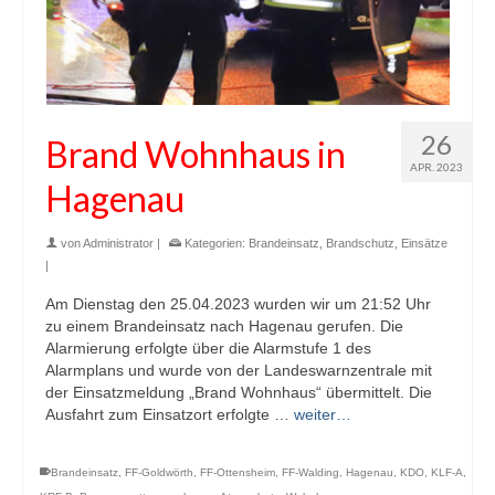
26
Brand Wohnhaus in
APR. 2023
Hagenau
von
Administrator
|
Kategorien:
Brandeinsatz
,
Brandschutz
,
Einsätze
|
Am Dienstag den 25.04.2023 wurden wir um 21:52 Uhr
zu einem Brandeinsatz nach Hagenau gerufen. Die
Alarmierung erfolgte über die Alarmstufe 1 des
Alarmplans und wurde von der Landeswarnzentrale mit
der Einsatzmeldung „Brand Wohnhaus“ übermittelt. Die
Ausfahrt zum Einsatzort erfolgte …
weiter…
Brandeinsatz
,
FF-Goldwörth
,
FF-Ottensheim
,
FF-Walding
,
Hagenau
,
KDO
,
KLF-A
,