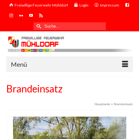
Freiwillige Feuerwehr Mühldorf
Login
Impressum
Suche
nach:
Menü
Brandeinsatz
Hauptseite
»
Brandeinsatz