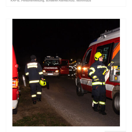
KRF-B
,
Personenrettung
,
schwerer Atemschutz
,
Wohnhaus