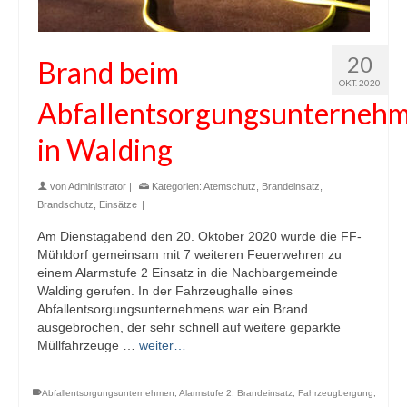
20
Brand beim
OKT. 2020
Abfallentsorgungsunterneh
in Walding
von
Administrator
|
Kategorien:
Atemschutz
,
Brandeinsatz
,
Brandschutz
,
Einsätze
|
Am Dienstagabend den 20. Oktober 2020 wurde die FF-
Mühldorf gemeinsam mit 7 weiteren Feuerwehren zu
einem Alarmstufe 2 Einsatz in die Nachbargemeinde
Walding gerufen. In der Fahrzeughalle eines
Abfallentsorgungsunternehmens war ein Brand
ausgebrochen, der sehr schnell auf weitere geparkte
Müllfahrzeuge …
weiter…
Abfallentsorgungsunternehmen
,
Alarmstufe 2
,
Brandeinsatz
,
Fahrzeugbergung
,