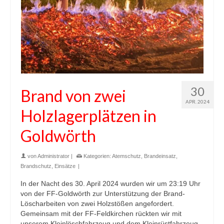
30
Brand von zwei
APR. 2024
Holzlagerplätzen in
Goldwörth
von
Administrator
|
Kategorien:
Atemschutz
,
Brandeinsatz
,
Brandschutz
,
Einsätze
|
In der Nacht des 30. April 2024 wurden wir um 23:19 Uhr
von der FF-Goldwörth zur Unterstützung der Brand-
Löscharbeiten von zwei Holzstößen angefordert.
Gemeinsam mit der FF-Feldkirchen rückten wir mit
unserem Kleinlöschfahrzeug und dem Kleinrüstfahrzeug